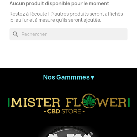
Aucun produit disponible pour le moment
Restez à l'écoute ! D'autres produits seront affichés
ici au fur et à mesure qu'ils seront ajoutés.
search
Nos Gammmes ▾
Créer une liste d'envies
Connexion
((modalTitle))
Nom de la liste d'envies
Vous devez être connecté pour ajouter des produits à votre
Ajouter à ma liste d'envies
((confirmMessage))